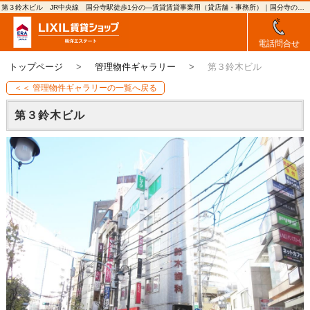
第３鈴木ビル JR中央線 国分寺駅徒歩1分の―賃貸賃貸事業用（貸店舗・事務所）｜国分寺の賃貸や賃貸マンションのことなら興洋エステート
電話問合せ
トップページ
管理物件ギャラリー
第３鈴木ビル
＜＜ 管理物件ギャラリーの一覧へ戻る
第３鈴木ビル