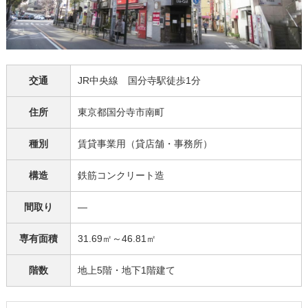
交通
JR中央線 国分寺駅徒歩1分
住所
東京都国分寺市南町
種別
賃貸事業用（貸店舗・事務所）
構造
鉄筋コンクリート造
間取り
―
専有面積
31.69㎡～46.81㎡
階数
地上5階・地下1階建て