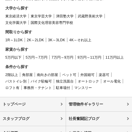
大学から探す
東京経済大学
東京学芸大学
津田塾大学
武蔵野美術大学
文化学園大学
国際文化理容美容専門学校
間取りから探す
1R～1LDK
2K～2LDK
3K～3LDK
4K～それ以上
家賃から探す
5万円以下
5万円～7万円
7万円～9万円
9万円～11万円
11万円以上
条件から探す
2階以上
角部屋
南向きの部屋
ペット可
外国籍可
楽器可
バストイレ別
バイク駐輪可
独立洗面台
オートロック
オール電化
ロフト有
事務所・テナント
駐車場付
マンスリー
トップページ
管理物件ギャラリー
スタッフブログ
社長奮闘記ブログ